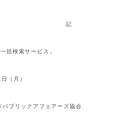
記
策一括検索サービス」
1日（月）
本パブリックアフェアーズ協会