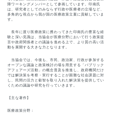
障ワーキングメンバーとして参画しています。印南氏
は、研究者としてのみならず行政や医療者の立場など、
多角的な視点から我が国の医療政策立案に貢献していま
す。
長年に渡り医療政策に携わってきた印南氏の豊富な経
験と深い見識は、当協会が医療分野において行う政策提
言や政府関係者との議論を進める上で、より質の高い活
動を展開する大きな力となります。
当協会では、今後も、市民、政治家、行政が参加する
オープンな議論と政策検討の場を用意する「パブリック
アフェアーズ活動」の概念普及を推進し、政府機関だけ
では解決策を考察・実行することが困難な社会課題に対
し、民間の活力と叡智を取り入れた解決策を提供してい
くための議論や研究を行っていきます。
【主な著作】
医療政策分野：