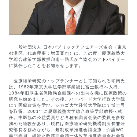
一般社団法人 日本パブリックアフェアーズ協会（東京
都港区、代表理事：増田寛也）は、この度、慶應義塾大
学総合政策学部教授印南一路氏が当協会のアドバイザー
に就任したことをお知らせします。
医療経済研究のトップランナーとして知られる印南氏
は、1982年東京大学法学部卒業後に富士銀行へ入行、
1984年旧厚生省保険局企画課への出向を機に医療政策の
研究を始めました。その後、ハーバード大学行政大学院
にて医療政策を学び、シカゴ大学経営大学院にて博士号
を取得、2001年に慶應義塾大学総合政策学部教授へ就
任。中医協の公益委員など各種有識者会議の委員を多数
務めた経験があり、現在は医療経済研究機構副所長兼研
究部長を務めながら
、
規制改革推進会議医療・介護WG
専門委員、経済財政諮問会議一体改革推進委員会社会保