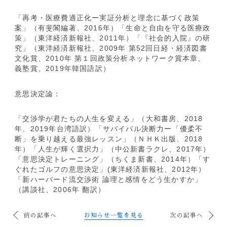
「再考・医療費適正化ー実証分析と理念に基づく政策
案」（有斐閣編著、2016年）「生命と自由を守る医療政
策」（東洋経済新報社、2011年）「『社会的入院』の研
究」（東洋経済新報社、2009年 第52回日経・経済図書
文化賞、2010年 第１回政策分析ネットワーク賞本章、
義塾賞、2019年韓国語訳）
意思決定論：
「交渉学が君たちの人生を変える」（大和書房、2018
年、2019年台湾語訳）「サバイバル決断力ー「優柔不
断」を乗り越える最強レッスン」（ＮＨＫ出版、2018
年）「人生が輝く選択力」（中公新書ラクレ、2017年）
「意思決定トレーニング」（ちくま新書、2014年）「す
ぐれたゴルフの意思決定」(東洋経済新報社、2012年）
「新ハーバード流交渉術 論理と感情をどう生かすか」
（講談社、2006年 翻訳）
前の記事へ
お知らせ一覧を見る
次の記事へ