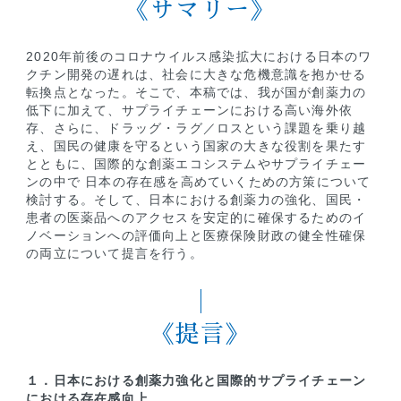
《サマリー》
2020年前後のコロナウイルス感染拡大における日本のワ
クチン開発の遅れは、社会に大きな危機意識を抱かせる
転換点となった。そこで、本稿では、我が国が創薬力の
低下に加えて、サプライチェーンにおける高い海外依
存、さらに、ドラッグ・ラグ／ロスという課題を乗り越
え、国民の健康を守るという国家の大きな役割を果たす
とともに、国際的な創薬エコシステムやサプライチェー
ンの中で 日本の存在感を高めていくための方策について
検討する。そして、日本における創薬力の強化、国民・
患者の医薬品へのアクセスを安定的に確保するためのイ
ノベーションへの評価向上と医療保険財政の健全性確保
の両立について提言を行う。
《提言》
１．日本における創薬力強化と国際的サプライチェーン
における存在感向上