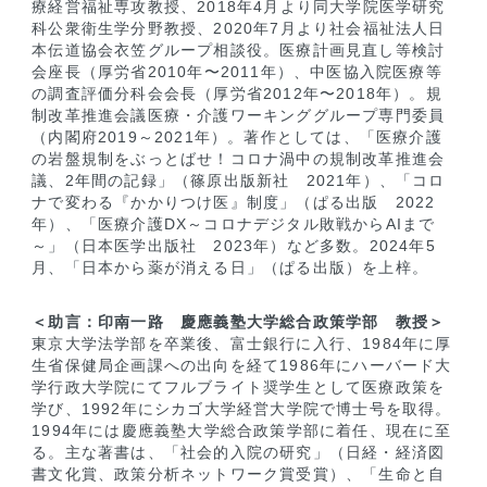
療経営福祉専攻教授、2018年4月より同大学院医学研究
科公衆衛生学分野教授、2020年7月より社会福祉法人日
本伝道協会衣笠グループ相談役。医療計画見直し等検討
会座長（厚労省2010年〜2011年）、中医協入院医療等
の調査評価分科会会長（厚労省2012年〜2018年）。規
制改革推進会議医療・介護ワーキンググループ専門委員
（内閣府2019～2021年）。著作としては、「医療介護
の岩盤規制をぶっとばせ！コロナ渦中の規制改革推進会
議、2年間の記録」（篠原出版新社 2021年）、「コロ
ナで変わる『かかりつけ医』制度」（ぱる出版 2022
年）、「医療介護DX～コロナデジタル敗戦からAIまで
～」（日本医学出版社 2023年）など多数。2024年5
月、「日本から薬が消える日」（ぱる出版）を上梓。
＜助言：印南一路 慶應義塾大学総合政策学部 教授＞
東京大学法学部を卒業後、富士銀行に入行、1984年に厚
生省保健局企画課への出向を経て1986年にハーバード大
学行政大学院にてフルブライト奨学生として医療政策を
学び、1992年にシカゴ大学経営大学院で博士号を取得。
1994年には慶應義塾大学総合政策学部に着任、現在に至
る。主な著書は、「社会的入院の研究」（日経・経済図
書文化賞、政策分析ネットワーク賞受賞）、「生命と自