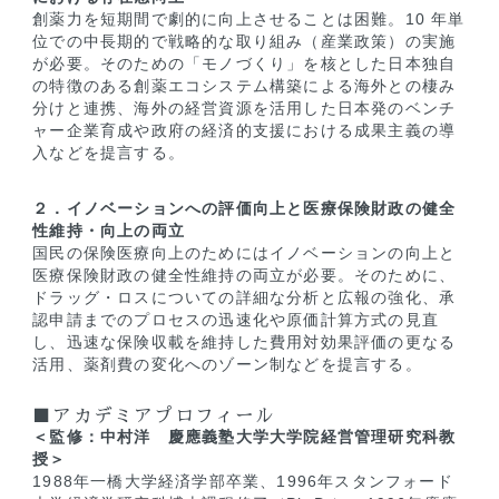
創薬力を短期間で劇的に向上させることは困難。10 年単
位での中長期的で戦略的な取り組み（産業政策）の実施
が必要。そのための「モノづくり」を核とした日本独自
の特徴のある創薬エコシステム構築による海外との棲み
分けと連携、海外の経営資源を活用した日本発のベンチ
ャー企業育成や政府の経済的支援における成果主義の導
入などを提言する。
２．イノベーションへの評価向上と医療保険財政の健全
性維持・向上の両立
国民の保険医療向上のためにはイノベーションの向上と
医療保険財政の健全性維持の両立が必要。そのために、
ドラッグ・ロスについての詳細な分析と広報の強化、承
認申請までのプロセスの迅速化や原価計算方式の見直
し、迅速な保険収載を維持した費用対効果評価の更なる
活用、薬剤費の変化へのゾーン制などを提言する。
■アカデミアプロフィール
＜監修：
中村洋 慶應義塾大学大学院経営管理研究科教
授
＞
1988年一橋大学経済学部卒業、1996年スタンフォード