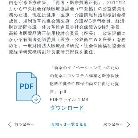
由を守る医療政策」「再考・医療費適正化」。2011年4
月から中央社会保険医療協議会（中医協）の公益委員を
務めた後、現在は健康・医療・介護情報利活用検討会構
成員、規制改革推進会議医療・介護WG専門委員、経済
財政諮問会議一体改革推進員会社会保障WG特別委員、
高齢者医薬品適正使用検討会委員（座長）、政策評価に
かかる有識者会議委員（医療・公衆衛生ＷＧ座長）を務
める。一般財団法人医療経済研究・社会保険福祉協会医
療経済研究機構副所長兼研究部長を兼任。
「新薬のイノベーション向上のため
の創薬エコシステム構築と医療保険
財政の健全性確保の両立に向けた提
言」.pdf
PDFファイル 1 MB
ダウンロード
前の記事へ
お知らせ一覧を見る
次の記事へ