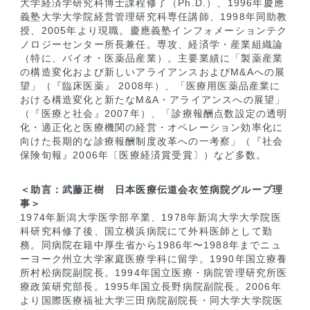
大学経済学研究科博士課程修了（Ph.D.）、1996年慶應
義塾大学大学院経営管理研究科専任講師、1998年同助教
授、2005年より現職。慶應義塾インフォメーションテク
ノロジーセンター所長兼任。専攻、経済学・産業組織論
（特に、バイオ・医薬品産業）。主要業績に「製薬産業
の構造変化および新しいアライアンスおよびM&Aへの展
望」（『臨床医薬』 2008年）、「医療用医薬品産業に
おける構造変化と新たなM&A・アライアンスへの展望」
（『医療と社会』2007年）、「診療報酬点数設定の透明
化・適正化と医療機関の経営・オペレーション効率化に
向けた長期的な診療報酬制度改革への一考察」（『社会
保険旬報』2006年〔医療経済賞受賞〕）など多数。
＜
助言：武藤正樹 日本医療伝道会衣笠病院グループ理
事
＞
1974年新潟大学医学部卒業、1978年新潟大学大学院医
科研究科修了後、国立横浜病院にて外科医師として勤
務。同病院在籍中厚生省から1986年〜1988年までニュ
ーヨーク州立大学家庭医療学科に留学。1990年国立療養
所村松病院副院長。1994年国立医療・病院管理研究所医
療政策研究部長。1995年国立長野病院副院長。2006年
より国際医療福祉大学三田病院副院長・同大学大学院医