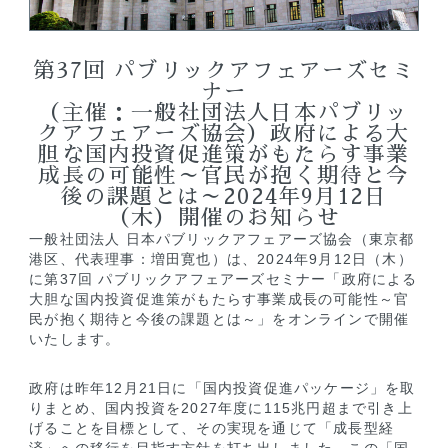
第37回 パブリックアフェアーズセミ
ナー
（主催：一般社団法人日本パブリッ
クアフェアーズ協会）政府による大
胆な国内投資促進策がもたらす事業
成長の可能性～官民が抱く期待と今
後の課題とは～2024年9月12日
（木）開催のお知らせ
一般社団法人 日本パブリックアフェアーズ協会（東京都
港区、代表理事：増田寛也）は、2024年9月12日（木）
に第37回 パブリックアフェアーズセミナー「政府による
大胆な国内投資促進策がもたらす事業成長の可能性～官
民が抱く期待と今後の課題とは～」をオンラインで開催
いたします。
政府は昨年12月21日に「国内投資促進パッケージ」を取
りまとめ、国内投資を2027年度に115兆円超まで引き上
げることを目標として、その実現を通じて「成長型経