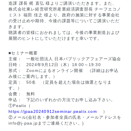
造課 課長 梶 直弘 様よりご講演いただきます。また、
株式会社東レ経営研究所産業経済調査部長 チーフエコノ
ミスト 福田 佳之 様より、政府の施策に対する事業会社
の受け止めや期待、今後の課題等についてご講演いただ
きます。
聴講者の皆様におかれましては、今後の事業創造および
展開のヒントにしていただけますと幸いです。
■セミナー概要
主催： 一般社団法人 日本パブリックアフェアーズ協会
日時： 2024年9月12日（木）18:00～19:30
形式： Zoomによるオンライン開催 （詳細はお申込
み後にご案内します。）
定員： 50名 （定員を超えた場合は抽選となりま
す。）
会費： 無料
申込： 下記のいずれかの方法でお申し込み下さい。
①Peatix（
https://jpaa20240912seminar.peatix.com
）
②メール(会社名・参加者全員の氏名・メールアドレスを
info@j-paa.jpまでご連絡ください。)