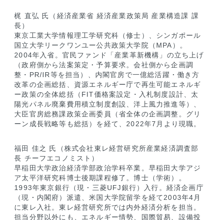
梶 直弘 氏（経済産業省 経済産業政策局 産業構造課 課
長）
東京工業大学情報理工学研究科（修士）、シンガポール
国立大学リークワンユー公共政策大学院（MPA）。
2004年入省。官民ファンド「産業革新機構」の立ち上げ
（政府側から法案策定・予算要求。会社側から企画調
整・PR/IR等を担当）、内閣官房で一億総活躍・働き方
改革の企画総括、資源エネルギー庁で再生可能エネルギ
ー政策の全体総括（FIT価格案設定・入札制度設計、太
陽光パネル廃棄費用積立制度創設、洋上風力推進等）、
大臣官房総務課政策企画委員（省全体の企画調整。グリ
ーン成長戦略等も総括）を経て、2022年7月より現職。
福田 佳之 氏（株式会社東レ経営研究所産業経済調査部
長 チーフエコノミスト）
早稲田大学政治経済学部政治学科卒業。早稲田大学アジ
ア太平洋研究科博士後期課程修了。博士（学術）。
1993年東京銀行（現・三菱UFJ銀行）入行。経済企画庁
（現・内閣府）派遣、米国大学院留学を経て2003年4月
に東レ入社。東レ経営研究所では内外経済分析を担当。
担当分野以外にも、エネルギー情勢、国際貿易、設備投