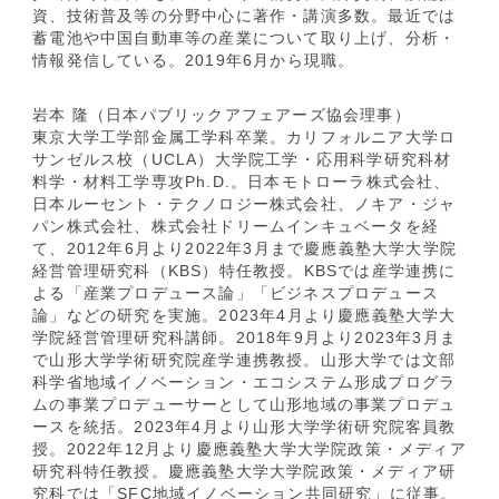
資、技術普及等の分野中心に著作・講演多数。最近では
蓄電池や中国自動車等の産業について取り上げ、分析・
情報発信している。2019年6月から現職。
岩本 隆（日本パブリックアフェアーズ協会理事）
東京大学工学部金属工学科卒業。カリフォルニア大学ロ
サンゼルス校（UCLA）大学院工学・応用科学研究科材
料学・材料工学専攻Ph.D.。日本モトローラ株式会社、
日本ルーセント・テクノロジー株式会社、ノキア・ジャ
パン株式会社、株式会社ドリームインキュベータを経
て、2012年6月より2022年3月まで慶應義塾大学大学院
経営管理研究科（KBS）特任教授。KBSでは産学連携に
よる「産業プロデュース論」「ビジネスプロデュース
論」などの研究を実施。2023年4月より慶應義塾大学大
学院経営管理研究科講師。2018年9月より2023年3月ま
で山形大学学術研究院産学連携教授。山形大学では文部
科学省地域イノベーション・エコシステム形成プログラ
ムの事業プロデューサーとして山形地域の事業プロデュ
ースを統括。2023年4月より山形大学学術研究院客員教
授。2022年12月より慶應義塾大学大学院政策・メディア
研究科特任教授。慶應義塾大学大学院政策・メディア研
究科では「SFC地域イノベーション共同研究」に従事。