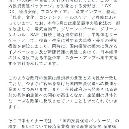
済」への移行を目指す方針を打ち出しました。この「国
内投資促進パッケージ」が対象とする分野は、「GX、
DX、経済安保、フロンティア」「産業インフラ、物流」
「観光、文化、コンテンツ、ヘルスケア」と多岐にわた
っています。なお、本年5月には産業競争力強化法の一部
を改正して、電気自動車、グリーンスチール、グリーン
ケミカル、SAF（持続可能な航空燃料）、半導体をター
ゲットとして、投資・生産に対する大規模・長期の税制
措置を創設しました。同時に、国内投資の拡大に繋がる
イノベーション及び新陳代謝の促進に向けて、日本経済
のけん引役である中堅企業・スタートアップへ集中支援
する方針を示しています。
このような政府の施策は経済界の要望と方向性が一致し
ており、今まさに官民を挙げた国内投資促進への機運が
高まりつつあります。また、今後政府から発表される追
加の具体的施策への関心が高まるなか、企業側の具体的
なニーズを政策に反映させていくことも求められていき
ます。
そこで本セミナーでは、 「国内投資促進パッケージ」の
概要、狙いについて経済産業省 経済産業政策局 産業構