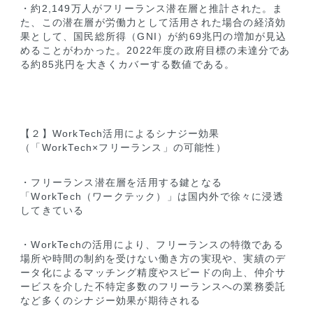
・約2,149万人がフリーランス潜在層と推計された。ま
た、この潜在層が労働力として活用された場合の経済効
果として、国民総所得（GNI）が約69兆円の増加が見込
めることがわかった。2022年度の政府目標の未達分であ
る約85兆円を大きくカバーする数値である。
【２】WorkTech活用によるシナジー効果
（「WorkTech×フリーランス」の可能性）
・フリーランス潜在層を活用する鍵となる
「WorkTech（ワークテック）」は国内外で徐々に浸透
してきている
・WorkTechの活用により、フリーランスの特徴である
場所や時間の制約を受けない働き方の実現や、実績のデ
ータ化によるマッチング精度やスピードの向上、仲介サ
ービスを介した不特定多数のフリーランスへの業務委託
など多くのシナジー効果が期待される