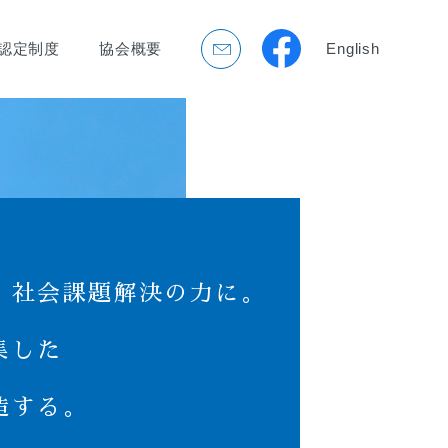
認定制度
協会概要
English
、社会課題解決の力に。
集した
造する。