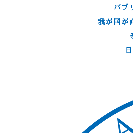
パブ
我が国が
日