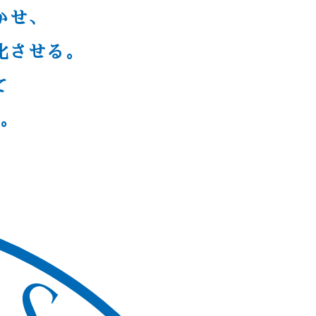
かせ、
化させる。
て
立。